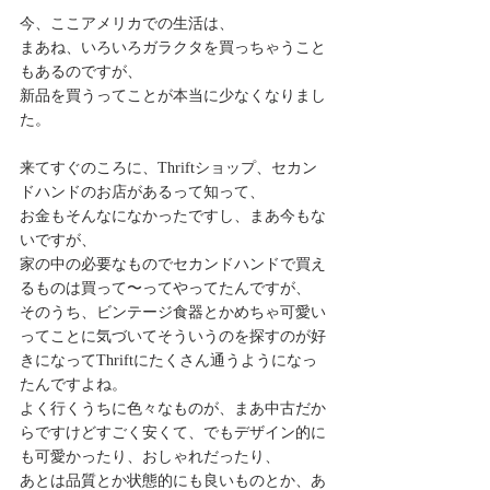
今、ここアメリカでの生活は、
まあね、いろいろガラクタを買っちゃうこと
もあるのですが、
新品を買うってことが本当に少なくなりまし
た。
来てすぐのころに、Thriftショップ、セカン
ドハンドのお店があるって知って、
お金もそんなになかったですし、まあ今もな
いですが、
家の中の必要なものでセカンドハンドで買え
るものは買って〜ってやってたんですが、
そのうち、ビンテージ食器とかめちゃ可愛い
ってことに気づいてそういうのを探すのが好
きになってThriftにたくさん通うようになっ
たんですよね。
よく行くうちに色々なものが、まあ中古だか
らですけどすごく安くて、でもデザイン的に
も可愛かったり、おしゃれだったり、
あとは品質とか状態的にも良いものとか、あ