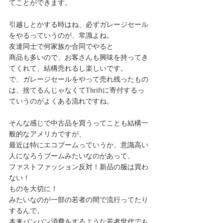
てことができます。
引越しとかする時はね、必ずガレージセール
をやるっていうのが、常識よね。
友達同士で何家族か合同でやると
商品も多いので、お客さんも興味を持ってき
てくれて、結構売れるし楽しいです。
で、ガレージセールをやって売れ残ったもの
は、捨てるんじゃなくてThriftに寄付するっ
ていうのがよくある流れですね。
そんな感じで中古品を買うってことも結構一
般的なアメリカですが、
最近は特にエコブームっていうか、意識高い
人になろうブームみたいなのがあって、
ファストファッション反対！新品の服は買わ
ない！
ものを大切に！
みたいなのが一部の若者の間で流行ってたり
するんで、
本来バンバン消費をするような若者世代でも