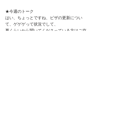
★今週のトーク
はい、ちょっとですね、ビザの更新につい
て、ゲゲゲって状況でして、
夏くらいから聞いてくださっている方はご存
知の方もいるかもしれませんが、
この夏にうちの旦那さんの就労Visaの有効期
限が来て、Visaの更新をしたんですが、それ
が本当にギリギリでもしかすると日本に帰ら
なきゃならないかも…なんてこのポッドキャ
ストでも騒いでいたんですが、
それは解決して、無事ギリギリだったんです
が更新できて今に至るわけですけど、
その旦那さんのVisaにくっついている私の
Visaは未だに更新手続きの最中なんですよ。
だから私のVisaは正確には今切れてしまって
いる状態で、でも私は旦那さんに紐づいてい
るのでアメリカ滞在自体は合法ですけどね。
安心してください、合法ですよ。
しかも更新申請の申請自体は受領されて、そ