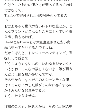
付けたこだわりの服だけが売ってるってわけ
ではなくて、
Thriftって寄付された服や物を売ってるの
で、
おばあちゃん世代の古いレトロな服とか、こ
んなブランドがこんなところに！っていう掘
り出し物もあれば、
H＆MとかFoeverとか大量生産された安い商
品も売ってたりするんですよね。
だからほんと、トレジャーハンティング、宝
探しって感じで、
どうしょうもないもの、いわゆるジャンクと
いうかね、こんなの欲しくないよ…誰が買う
んだよ…的な服が多いんですが、
その中から、なんだこのオシャンティな服
は！こんなイカした服がこの世に存在するの
か！みたいな発見をすると、
もう、たまりません。
洋服のことも、家具とかね、そのほか家の中