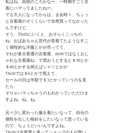
私はね、高校のころかなー、一時期すごく古
着にハマってましたねー。
でも大人になってからは、まあ時々、ちょっ
と古着屋のぞくくらいで全然買ってなかった
んですけど、
そう、Thriftにいくと、おそらくこっちの
ね、おばあちゃん世代が昔着てたようなすご
く個性的な洋服とかが売ってて、
それが多分普通の古着屋、thriftではなくおし
ゃれな古着屋ね、で買おうとすると＄30とか 
＄40とかする例えばシャツとかが
Thriftでは＄6とかで買えて、
セールの日は半額で＄3とかっていうのを見
たら、
そりゃハマっちゃうのもわかっていただけま
すよね、ね、ね。
元々少し変わった服を着たいなって、自分の
個性を出した格好をしたいなって思っている
ので、ちょうどいいんですよね。
Thriftは古着屋と違ってショップの人が買い