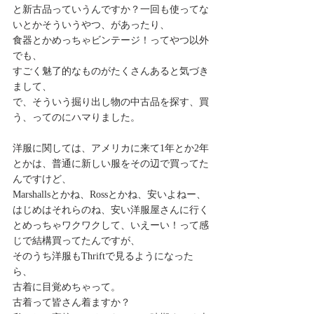
と新古品っていうんですか？一回も使ってな
いとかそういうやつ、があったり、
食器とかめっちゃビンテージ！ってやつ以外
でも、
すごく魅了的なものがたくさんあると気づき
まして、
で、そういう掘り出し物の中古品を探す、買
う、ってのにハマりました。
洋服に関しては、アメリカに来て1年とか2年
とかは、普通に新しい服をその辺で買ってた
んですけど、
Marshallsとかね、Rossとかね、安いよねー、
はじめはそれらのね、安い洋服屋さんに行く
とめっちゃワクワクして、いえーい！って感
じで結構買ってたんですが、
そのうち洋服もThriftで見るようになった
ら、
古着に目覚めちゃって。
古着って皆さん着ますか？