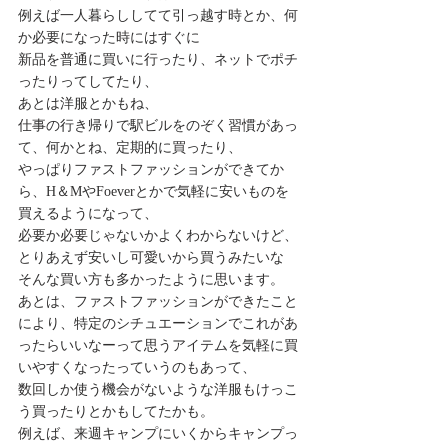
例えば一人暮らししてて引っ越す時とか、何
か必要になった時にはすぐに
新品を普通に買いに行ったり、ネットでポチ
ったりってしてたり、
あとは洋服とかもね、
仕事の行き帰りで駅ビルをのぞく習慣があっ
て、何かとね、定期的に買ったり、
やっぱりファストファッションができてか
ら、H＆MやFoeverとかで気軽に安いものを
買えるようになって、
必要か必要じゃないかよくわからないけど、
とりあえず安いし可愛いから買うみたいな
そんな買い方も多かったように思います。
あとは、ファストファッションができたこと
により、特定のシチュエーションでこれがあ
ったらいいなーって思うアイテムを気軽に買
いやすくなったっていうのもあって、
数回しか使う機会がないような洋服もけっこ
う買ったりとかもしてたかも。
例えば、来週キャンプにいくからキャンプっ