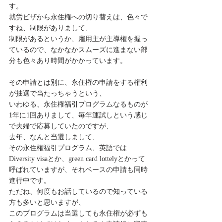
す。
就労ビザから永住権への切り替えは、色々で
すね、制限がありまして、
制限があるというか、雇用主が主導権を握っ
ているので、なかなかスムーズに進まない部
分も色々あり時間がかかっています。
その申請とは別に、永住権の申請をする権利
が抽選で当たっちゃうという、
いわゆる、永住権福引プログラムなるものが
1年に1回ありまして、毎年運試しという感じ
で夫婦で応募していたのですが、
去年、なんと当選しまして、
その永住権福引プログラム、英語では
Diversity visaとか、green card lottelyとかって
呼ばれていますが、それベースの申請も同時
進行中です。
ただね、何度もお話しているので知っている
方も多いと思いますが、
このプログラムは当選しても永住権が必ずも