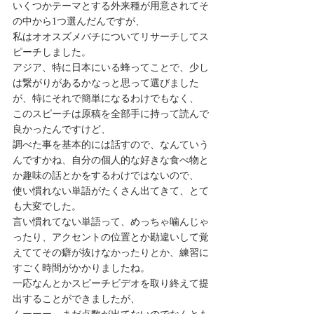
いくつかテーマとする外来種が用意されてそ
の中から1つ選んだんですが、
私はオオスズメバチについてリサーチしてス
ピーチしました。
アジア、特に日本にいる蜂ってことで、少し
は繋がりがあるかなっと思って選びました
が、特にそれで簡単になるわけでもなく、
このスピーチは原稿を全部手に持って読んで
良かったんですけど、
調べた事を基本的には話すので、なんていう
んですかね、自分の個人的な好きな食べ物と
か趣味の話とかをするわけではないので、
使い慣れない単語がたくさん出てきて、とて
も大変でした。
言い慣れてない単語って、めっちゃ噛んじゃ
ったり、アクセントの位置とか勘違いして覚
えててその癖が抜けなかったりとか、練習に
すごく時間がかかりましたね。
一応なんとかスピーチビデオを取り終えて提
出することができましたが、