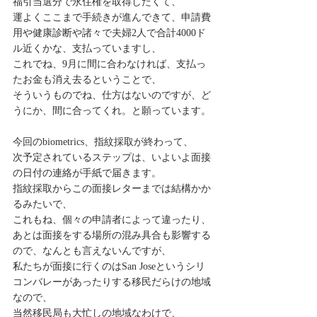
福引当選分で永住権を取得したくて、
運よくここまで手続きが進んできて、申請費
用や健康診断や諸々で夫婦2人で合計4000ド
ル近くかな、支払っていますし、
これでね、9月に間に合わなければ、支払っ
たお金も消え去るということで、
そういうものでね、仕方はないのですが、ど
うにか、間に合ってくれ。と願っています。
今回のbiometrics、指紋採取が終わって、
次予定されているステップは、いよいよ面接
の日付の連絡が手紙で届きます。
指紋採取からこの面接レターまでは結構かか
るみたいで、
これもね、個々の申請者によって違ったり、
あとは面接をする場所の混み具合も影響する
ので、なんとも言えないんですが、
私たちが面接に行くのはSan Joseというシリ
コンバレーがあったりする移民だらけの地域
なので、
当然移民局も大忙しの地域なわけで、