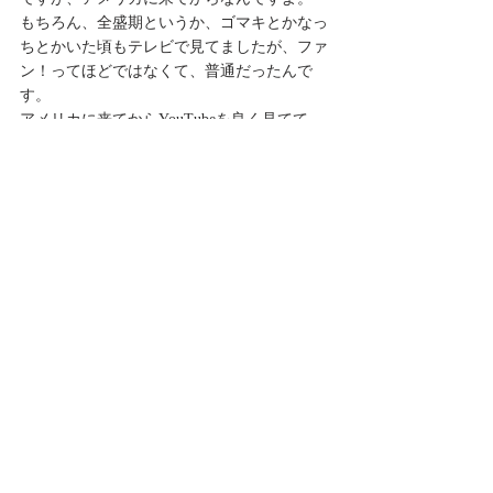
もちろん、全盛期というか、ゴマキとかなっ
ちとかいた頃もテレビで見てましたが、ファ
ン！ってほどではなくて、普通だったんで
す。
アメリカに来てからYouTubeを良く見てて、
今よりも色々なYouTube動画を関連動画で出
てきたやつをどんどん見てたんですよ。
で、何かの拍子に、高橋愛ちゃんがリーダー
の時代の、俗にプラチナ期と呼ばれているん
ですが、
その時代のライブ映像を見て、
めちゃんこカッコよくて、可愛くて、
そこで魅入っちゃって、そこからひたすら
色々なライブ映像やMVとかを見るって期間
がありました。
で、その高橋愛ちゃんリーダーの時代を全部
見尽くしてですね、そこから現在、新しい方
に向かってどんどん次の時代、次の時代みた
いな感じで見て更にハマっていきました。