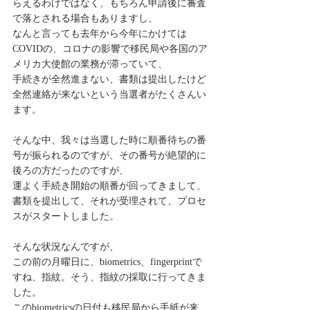
らえるわけではなく、もちろん申請後に審査
で落とされる場合もありますし、
なんと言っても去年から今年にかけては
COVIDの、コロナの影響で移民局や各国のア
メリカ大使館の業務が滞っていて、
手続きが全然進まない、書類は提出したけど
全然連絡が来ないという当選者がたくさんい
ます。
そんな中、我々は当選した時に順番待ちの番
号が振られるのですが、その番号が絶望的に
後ろの方だったのですが、
運よく手続き開始の順番が回ってきまして、
書類を提出して、それが受理されて、プロセ
スがスタートしました。
そんな状況なんですが、
この前の月曜日に、biometrics、fingerprintで
すね、指紋。そう、指紋の採取に行ってきま
した。
このbiometricsの日付も移民局から手紙が来