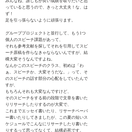
みんなね、誰しもが良い成績を取りたいと思
っていると思うので、きっと大丈夫！な、は
ず！
足を引っ張らないように頑張ります。
グループプロジェクトと並行して、もう1つ
個人のスピーチ課題があって、
それも参考文献を探してそれを引用してスピ
ーチ原稿を作らなきゃならないんですが、結
構大変そうなんですよね。
なんかこのスピーチのクラス、初めは「わ
ぁ、スピーチか、大変そうだな。」って、そ
のスピーチの話す部分の心配をしていたんで
すが、
もちろんそれも大変なんですけど、
そのスピーチをする前の段階で文章を書いた
りリサーチしたりするのが大変で、
これまでエッセイ書いたり、リサーチペーパ
ー書いたりしてきましたが、この夏の短いス
ケジュールでこんなにリサーチしたり書いた
りするって思ってなくて、結構必死です。