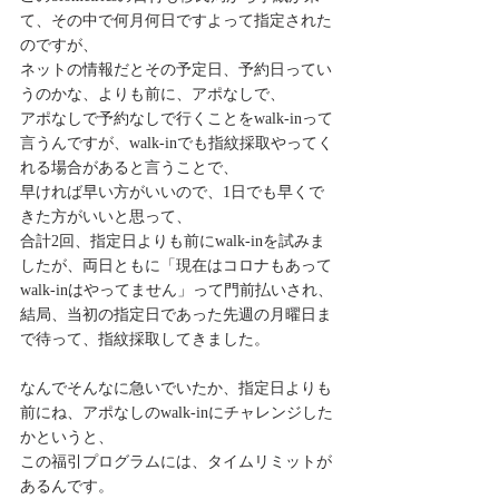
て、その中で何月何日ですよって指定された
のですが、
ネットの情報だとその予定日、予約日ってい
うのかな、よりも前に、アポなしで、
アポなしで予約なしで行くことをwalk-inって
言うんですが、walk-inでも指紋採取やってく
れる場合があると言うことで、
早ければ早い方がいいので、1日でも早くで
きた方がいいと思って、
合計2回、指定日よりも前にwalk-inを試みま
したが、両日ともに「現在はコロナもあって
walk-inはやってません」って門前払いされ、
結局、当初の指定日であった先週の月曜日ま
で待って、指紋採取してきました。
なんでそんなに急いでいたか、指定日よりも
前にね、アポなしのwalk-inにチャレンジした
かというと、
この福引プログラムには、タイムリミットが
あるんです。