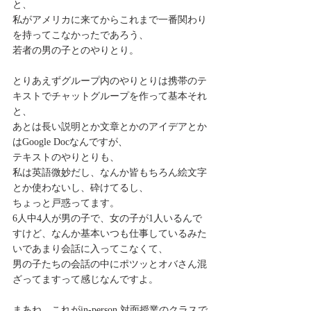
と、
私がアメリカに来てからこれまで一番関わり
を持ってこなかったであろう、
若者の男の子とのやりとり。
とりあえずグループ内のやりとりは携帯のテ
キストでチャットグループを作って基本それ
と、
あとは長い説明とか文章とかのアイデアとか
はGoogle Docなんですが、
テキストのやりとりも、
私は英語微妙だし、なんか皆もちろん絵文字
とか使わないし、砕けてるし、
ちょっと戸惑ってます。
6人中4人が男の子で、女の子が1人いるんで
すけど、なんか基本いつも仕事しているみた
いであまり会話に入ってこなくて、
男の子たちの会話の中にポツッとオバさん混
ざってますって感じなんですよ。
まあね、これがin-person,対面授業のクラスで