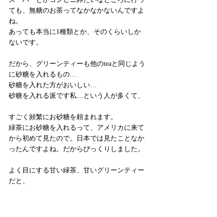
ても、無糖のお茶ってなかなかないんですよ
ね。
あっても本当に1種類とか、そのくらいしか
ないです。
だから、グリーンティーも他のteaと同じよう
に砂糖を入れるもの…
砂糖を入れた方がおいしい…
砂糖を入れる派です私…という人が多くて、
すごく頻繁にお砂糖を頼まれます。
緑茶にお砂糖を入れるって、アメリカに来て
から初めて見たので。日本では見たことなか
ったんですよね。だからびっくりしました。
よく目にする甘い緑茶、甘いグリーンティー
だと、
冷たいアイスグリーンティーで、ペットボト
ルに入ったやつとか、缶に入った、有名どこ
ろだとArizona teaっていう商品があったりと