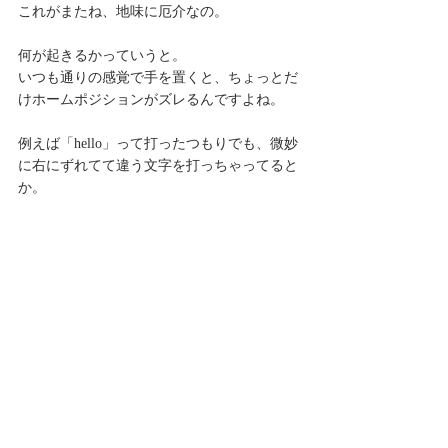
これがまたね、地味に厄介なの。
何が起きるかっていうと。
いつも通りの感覚で手を置くと、ちょっとだ
けホームポジションがズレるんですよね。
例えば「hello」って打ったつもりでも、微妙
に右にずれてて違う文字を打っちゃってると
か。
いや、これ完全に自分のせいなんですけど、
私が気をつければいいだけなんですけど
でも地味にストレスなんですよね。
テンキーがあるせいで、キーボードの感覚が
ちょっと違って
「あれ、いつもの位置じゃない」ってなるん
です。
で、その状態で日本語と英語の切り替えもや