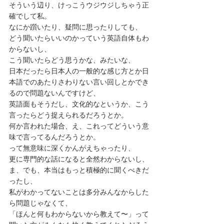
そういう辺り、けっこうウジウジしちゃう正
確でして私。
なにか躓いたり、疑問に思ったりしても、
どう聞いたらいいのかっていう英語自体もわ
からないし、
こう聞いたらどう思うかな、みたいな、
日本だったら日本人の一般的な感じ方とか日
本語でのあたりさわりない言い回しとかでき
るので問題ないんですけど、
英語面もそうだし、文化的なというか、こう
言ったらどう捉えられるだろうとか。
何か言われた場合、え、これってどういう意
味で言ってるんだろうとか。
って無意味に深くかんがえちゃったり、
更に専門的な話になると全然わからないし、
ま、でも、本当はもっと積極的に聞くべきだ
ったし、
私がわかってないことは多分みんなからした
ら問題じゃなくて、
「ほんと何もわからないから教えて〜」って