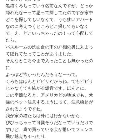
黒猫くろちっていう名前なんですが、どっか
隠れたなーって思って探してたのですが家中
どこを探してもいなくて、うち狭いアパート
なのに考えつくところどこ探してもいなく
て、え、どこいっちゃったの！って心配して
たら、
バスルームの洗面台の下の戸棚の奥に丸まっ
て隠れてたってことがありました。
そんなところ今まで入ったことも無かったの
に、
よっぽど怖かったんだろうなーって。
くろちはほんとビビリだからね。でもビビリ
じゃなくても怖がる爆音です、ほんとに。
この季節なると、アメリカどの地域でも、犬
猫のペット注意するようにって、注意喚起が
されるようですね。
我が家の猫たちは外には行かないから、
びびっちゃって可愛そうだなっていうだけで
すけど、庭で買っている犬が驚いてフェンス
飛び越えちゃったり、