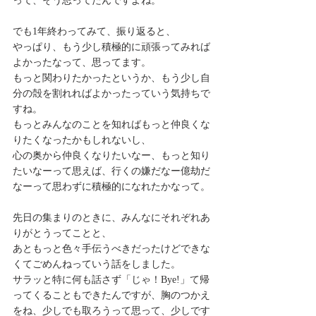
って、そう思ってたんですよね。
でも1年終わってみて、振り返ると、
やっぱり、もう少し積極的に頑張ってみれば
よかったなって、思ってます。
もっと関わりたかったというか、もう少し自
分の殻を割れればよかったっていう気持ちで
すね。
もっとみんなのことを知ればもっと仲良くな
りたくなったかもしれないし、
心の奥から仲良くなりたいなー、もっと知り
たいなーって思えば、行くの嫌だなー億劫だ
なーって思わずに積極的になれたかなって。
先日の集まりのときに、みんなにそれぞれあ
りがとうってことと、
あともっと色々手伝うべきだったけどできな
くてごめんねっていう話をしました。
サラッと特に何も話さず「じゃ！Bye!」て帰
ってくることもできたんですが、胸のつかえ
をね、少しでも取ろうって思って、少しです