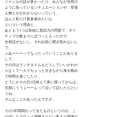
ジャンルの話が多かったり、みんなが当然の
ように知っているシチュエーションや、登場
人物とかがわからないっていう、
ほんと私だけ新参者みたいな、
といういう理由と、
あともう1つは単純に英語力の問題で、ネイ
ティブの集まりにぽつっと入ったので、
全然話せないし、それ以前に聞き取れないし
で、
ぷあーーーってなったっていうことがありま
して、
その日はランチタイムもどうしていいかわか
らなくて一人でちょっと泣きながら海を眺め
て時間を過ごしたり、
どうにかその日1日終えて家に帰ってからは
旦那にううぇーーんって泣いて話したりとい
うね、
そんなことがあったんですが、
その1年間関わってきたものというのが、こ
の涙したアウェイ感極まりない集まり関連の