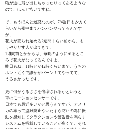
猫が道に飛び出しちゃったりってあるような
ので、ほんと怖いですね。
で、もうほんと迷惑なのが、7/4当日も夕方く
らいから夜中までバンバンやってるんです
が、
花火が売られ始める2週間くらい前から、も
うやりだす人が出てきて、
1週間前とかからは、毎晩のように至るとこ
ろで花火がなってるんですよ。
昨日もね、11時とか12時くらいまで、うちの
ホント近くで誰かがバーン！てやってて、
うるさかったです。
更に何がうるささを倍増されるかというと、
車のモーションセンサーです。
日本でも最近多いかと思うんですが、アメリ
カの車って盗難防止やいたずら防止の為に振
動を感知してクラクションや警告音を鳴らす
システムを搭載していることが多くて、それ