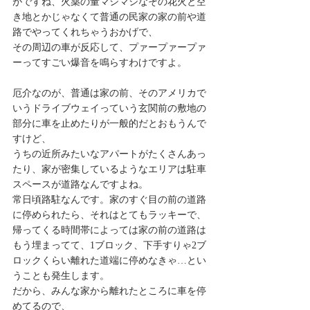
がですね、火薬の量マシマシなその花火と空
き地とかじゃなくて普通の民家の家の前や道
路でやってくれちゃうおかげで、
その周辺の車が反応して、プァープァープァ
ーってすごい爆音を鳴らすわけですよ。
厄介なのが、普通は家の前、そのアメリカで
いうドライブウェイっていう玄関前の敷地の
部分に車を止めたりが一般的だとおもうんで
すけど、
うちの近所みたいなアパートがたくさんあっ
たり、家が密集しているようなエリアは駐車
スペースが道路なんですよね。
常日頃路駐なんです。家のすぐ目の前の道路
に停められたら、それはとてもラッキーで、
帰ってくる時間帯によっては家の前の道路は
もう埋まってて、1ブロック、下手すりゃ2ブ
ロックくらい離れた道端に停めなきゃ…とい
うことも発生します。
だから、みんな家から離れたところに車を停
めてるので、