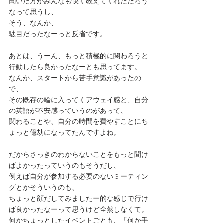
聞いた方がみんなも快く教えてくれただろう
なって思うし、
そう、なんか、
駄目だったなーっと反省です。
あとは、うーん、もっと積極的に関わろうと
行動したら良かったなーとも思ってます。
なんか、スタートから苦手意識があったの
で、
その既存の輪に入ってくアウェイ感と、自分
の英語が不安感っていうのがあって、
関わることや、自分の時間を費やすことにち
ょっと億劫になってたんですよね。
だからさっきのわからないことをもっと聞け
ばよかったっていうのもそうだし、
例えば自分が参加する必要のないミーティン
グとかそういうのも、
ちょっと顔だしてみましたー的な感じで行け
ば良かったなーって思うけど全然しなくて。
何かちょっとしたイベントごとも、「何か手