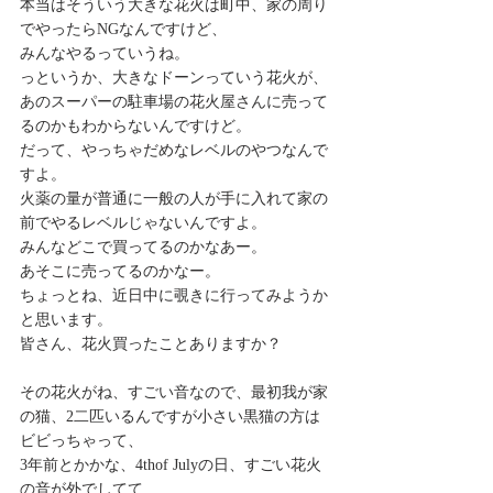
本当はそういう大きな花火は町中、家の周り
でやったらNGなんですけど、
みんなやるっていうね。
っというか、大きなドーンっていう花火が、
あのスーパーの駐車場の花火屋さんに売って
るのかもわからないんですけど。
だって、やっちゃだめなレベルのやつなんで
すよ。
火薬の量が普通に一般の人が手に入れて家の
前でやるレベルじゃないんですよ。
みんなどこで買ってるのかなあー。
あそこに売ってるのかなー。
ちょっとね、近日中に覗きに行ってみようか
と思います。
皆さん、花火買ったことありますか？
その花火がね、すごい音なので、最初我が家
の猫、2二匹いるんですが小さい黒猫の方は
ビビっちゃって、
3年前とかかな、4thof Julyの日、すごい花火
の音が外でしてて