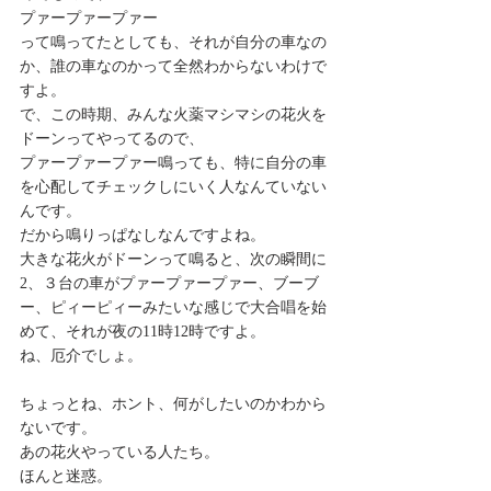
プァープァープァー
って鳴ってたとしても、それが自分の車なの
か、誰の車なのかって全然わからないわけで
すよ。
で、この時期、みんな火薬マシマシの花火を
ドーンってやってるので、
プァープァープァー鳴っても、特に自分の車
を心配してチェックしにいく人なんていない
んです。
だから鳴りっぱなしなんですよね。
大きな花火がドーンって鳴ると、次の瞬間に
2、３台の車がプァープァープァー、ブーブ
ー、ピィーピィーみたいな感じで大合唱を始
めて、それが夜の11時12時ですよ。
ね、厄介でしょ。
ちょっとね、ホント、何がしたいのかわから
ないです。
あの花火やっている人たち。
ほんと迷惑。