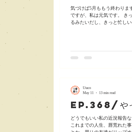
気づけば5月ももう終わりま
ですが、私は元気です。 き
るみたいだし、きっと忙しい
多いと思うのですが、 疲れ
で疲れ果てている、というだ
た話を皆さんに共有したいと思います。 ★
な、1週間、10日位前、の
経ってしまいました。 5/16
アー
Utaco
May 11
13 min read
ep.368/
どうでもいい私の近況報告な
これまでの人生、唇荒れた事