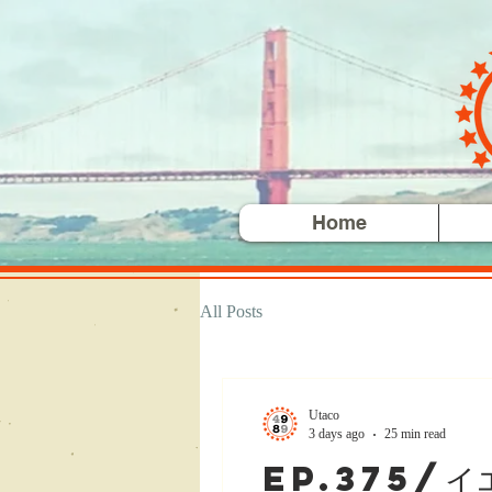
Home
All Posts
Utaco
3 days ago
25 min read
ep.375/