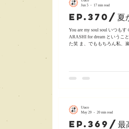
Utaco
Jun 5
17 min read
ep.370/
You are my soul s
ARASHI for drea
た笑 ま、でももちろん私、
リカにいるので、自分から情
か、特集番組があったよーと
で、ニュースサイトで見た嵐
いたことに関連することがあ
いてです。 先週のエピソード
ですけど、 その中でADOの
Utaco
May 29
20 min read
ep.369/