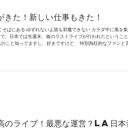
夏がきた！新しい仕事もきた！
oul いつもすぐそばにある ゆずれないよ誰も邪魔できない カラダ中に風
m ということで、日本では先週末、嵐のラストライブが行われたという
嵐のこと知ってますし、好きですけど、 特別熱狂的なファンと
報を追わないと、このラストライブがどんな感じだったのか、
かね、 世間がどのくらい盛り上がってたなど全然わからないん
のラストライブの記事の中に書かれていたことで、 ちょうど
ったので、 そうそう、だから嵐の歌からスタートしたんでんす
で、 私がLAで行われたジパングというジャパニーズMusic
パフォ
最高のライブ！最悪な運営？LA日本