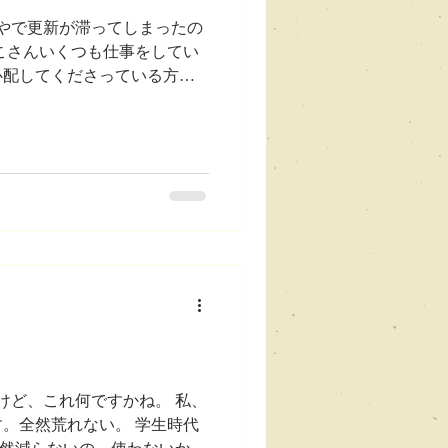
やで更新が滞ってしまったの
こさんいくつも仕事をしてい
心配してくださっている方も
仕事でめっちゃ忙しい、仕事
す。 今日は最近の楽しかっ
--- 今日は少し前、先週末っていうのか
ど、気づいたらこんなに時間が
。 このZipanguは日本の
けど、これ何ですかね。 私、
。全然荒れない。 学生時代