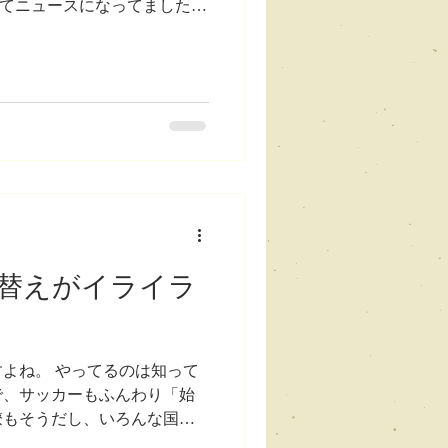
ってニュースになってましたけ
tで何度だ？１０４？ 暑いね
湿度が違いますからね。 危な
日本以外にお住まいの皆さん
リフォルニアも例年よりも暑
。 海の方なのか、内陸、山の
り替えがイライラ
よね。 やってるのは知って
で、サッカーもふんわり「始
僚もそうだし、いろんな国出
た」とか、「次はこの試合を