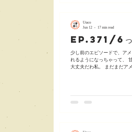
Utaco
Jun 12
17 min read
ep.371/
少し前のエピソードで、アメ
れるようになっちゃって、 
大丈夫だわ私。 まだまだア
日うちの旦那さんの誕生日だ
きました。 さすがに何もな
とか、アジアンスーパーとか
すし、家の近くの普通のスー
トケーキを買いました。 見
ンな甘いケーキを自分で買う