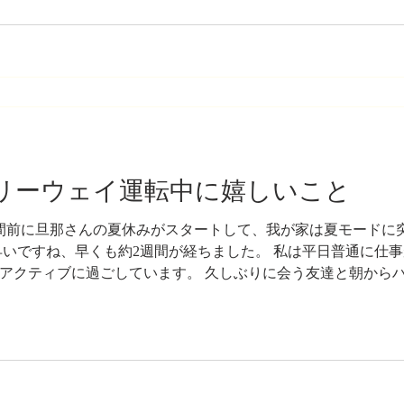
うに話してるんですけど、ま、私は横で「へー」って聞いてるだ
く盛り上がってなかった私ですが、 この前の週末、土曜日の話
日、土曜日はLAにそのまま泊まる予定でいたんですが、 とにか
、ご飯もまだ食べていない状態で。 お腹空いてたので、軽く何
一緒にお店を探したんです。 コリアンタウンの近くにいたん
フリーウェイ運転中に嬉しいこと
間前に旦那さんの夏休みがスタートして、我が家は夏モードに
早いですね、早くも約2週間が経ちました。 私は平日普通に仕
アクティブに過ごしています。 久しぶりに会う友達と朝から
間と集まって食事会をしたりとか、 あとは友達が家を購入したと
ったりとか、 私たちにしてはめちゃめちゃ社交的な日々を過ごし
House warming partyに行った友達の家がちょっと遠くに
で、 家を早く出て途中にある普段行かない町に寄ってダウン
かして、 なかなか濃い、とても充実した週末を過ごせています。
思っているのと同