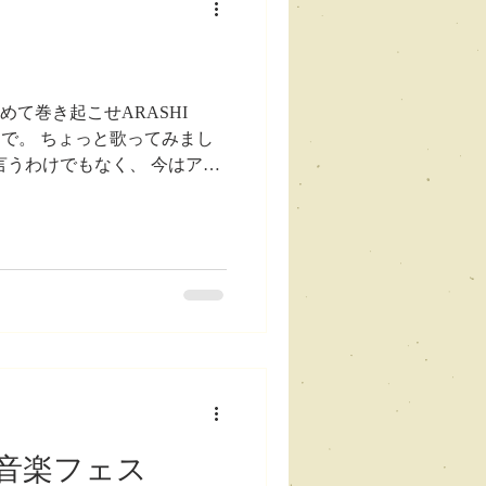
を集めて巻き起こせARASHI
ことで。 ちょっと歌ってみまし
言うわけでもなく、 今はアメ
どんな報道をされたのかと
ですけど、 ただね、ネット
皆さんに話したいなと思って
よ、今日。 ペンライトにつ
フェスに行ったって話をしたん
音楽フェス