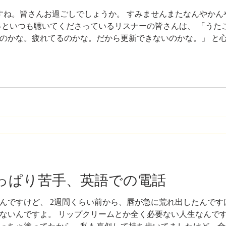
すね。皆さんお過ごしでしょうか。 すみませんまたなんやかん
っといつも聴いてくださっているリスナーの皆さんは、 「うた
のかな。疲れてるのかな。だから更新できないのかな。」 と
が溜まっている、ということについては間違いないのですが、 
けではなくて好きなことや、遊びにも最近は時間を使えていま
Zipangu Japanese Music Event ---------------
話をしたいと思います。 本当は直後に収録したかったんですけ
の土曜日、LAで行われたZipanguという音楽フェスに行ってきました
やっぱり苦手、英語での電話
んですけど、 2週間くらい前から、唇が急に荒れ出したんです
ないんですよ。 リップクリームとか全く必要ない人生なんです