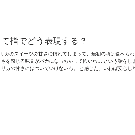
6って指でどう表現する？
リカのスイーツの甘さに慣れてしまって、最初の頃は食べられ
甘さを感じる味覚がバカになっちゃって怖いわ… という話をし
メリカの甘さにはついていけないわ。 と感じた、いわば安心し
ったんです。 誕生日当日、私は朝から1日仕事で、夜も予定が
いのはちょっと寂しいよね…と思って、ケーキを買って帰ること
に行けば甘さ控えめの美味しいケーキが売ってたりするんです
パーに行ったんですよ。 で、うちの旦那さんキャロットケー
るからに甘そうだったんですけど、まぁ、年に1度の誕生日だし
のもいいんじゃない。と思って買って帰りました。 食べた