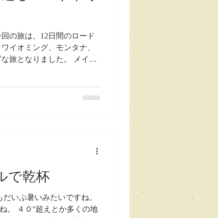
回の旅は、12日間のロード
、ワイオミング、モンタナ、
な旅となりました。 メイン
に入る、これらがメインの目
た？自然とそうなった、みた
で来たんだから、全部見た
、旅がスタートして色々計画
 そんな様々なことが重な
「無理しな
ルで乾杯
もだいぶ暑いみたいですね。
。 ４０°超えとか多くの地