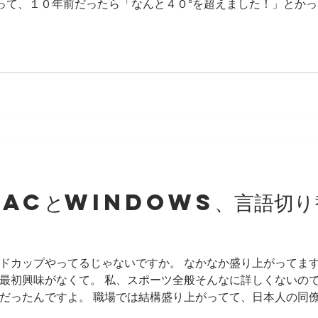
°って、１０年前だったら「なんと４０°を超えました！」とか
ところで４０°超えてるもんね。 ４０°って、F、Fahrenhei
カでもね、内陸の方は１００F超えるけど、なんてたって日本は
みなさん、気をつけてください。熱中症にならないようにね。 
、気温？どんな感じですか？ 私が住むカリフォルニア、南カ
 Waveっていうの？注意しましょうみたいな警報が出ていました
よっても全然温度は違うんですけ
 MacとWindows、言語切
ドカップやってるじゃないですか。 なかなか盛り上がってます
最初興味がなくて。 私、スポーツ全般そんなに詳しくないの
だったんですよ。 職場では結構盛り上がってて、日本人の同
コ、モロッコ。 みんな毎日のように「昨日の試合がどうだっ