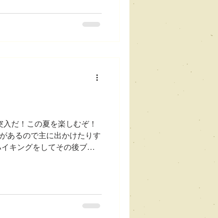
けだったんです。 そんな、
なんですけど、 用事があっ
く夜遅くなったんですね、そ
か食べながらビールでも飲も
で
突入だ！この夏を楽しむぞ！
事があるので主に出かけたりす
ハイキングをしてその後ブラ
いうことで、そのhouse
ています。 フットワーク軽くっ
あったんですけど、 せっかくその
タウンをフラフラしたりと
 その、外に遊びに出かけるこ