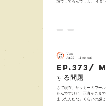
域でしてるんでしょ。 ４０
ど、ここ数年は普通に毎年色んな
ぇ。それは暑いわ。 アメリ
い。 きゃー怖い。 日本の
も、最近皆さんの地域の天気
い期間が今続いてて、Heat
方だったり砂漠の方なのかに
Utaco
Jun 30
11 min read
ep.373/
する問題
さて現在、サッカーのワール
たんですけど、正直そこまで
まったんだな」くらいの感じ
身の人がいて、韓国、メキシ