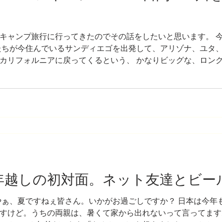
キャンプ旅行に行ってきたのでその話をしたいと思います。 今
たちが今住んでいるサンディエゴを出発して、アリゾナ、ユタ
カリフォルニアに戻ってくるという、 かなりビッグな、ロング
ルパーク、その後友達家族に会う、カヤック初体験、天然温泉
、実は途中から決まったんですけど、決まったというか、悟っ
、「無理しない」でした。 最初はもちろん、「せっかくここま
るところ漏らさず行くぞ！」的な気持ちだったんです。 でも
り、トラブルがあったり、想像以上に疲れが溜まっていたり、
う選択肢を選ぶことが多々あった気がします。 結果的に、この
8年越しの初対面。ネット友達とビー
やぁ、夏ですねぇ皆さん。いかがお過ごしですか？ 日本は今年
すけど。うちの両親は、暑くて家から出れないって言ってますね