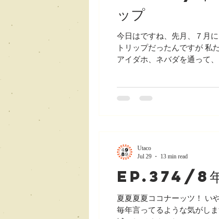
ップ
今日はですね、先月、７月に
トリップだったんですが 私
アイダホ、ネバダを通って、
はイエローストーンナショナ
的でした。 今回のテーマは
いな、 とにかく、テーマは
い！行けるところ、体験でき
通りに行かないこともあった
り、 「無理しない」ってい
Utaco
Jul 29
13 min read
ep.374/
夏夏夏夏ココナーッツ！ い
毎年言ってるような気がしま