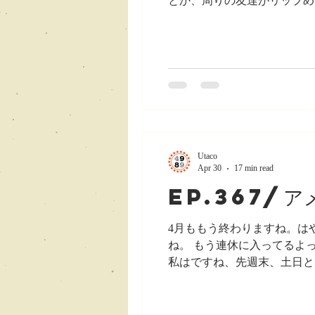
とか、周りの友達がリップめ
ら。 乾燥したり荒れたりっ
う、ケアのほう、 かわいい
す。 そんな私の唇が、最近
を荒れてるっていうかもイマ
すよ。 なんて言うんだろ、
ピキピキ音が聞こえそうって
Utaco
Apr 30
17 min read
ep.367/
4月ももう終わりますね。は
ね。 もう連休に入ってるよ
私はですね、先週末、土日と
感じがして、なかなか充実し
忙しい日が続いていまして、
込むねぇ、自分。大丈夫？って