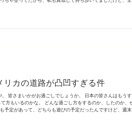
っちゃ塗ってたから、私も真似して持ち歩いてましたけど、全
て全く感じないのでリップいらないんですよ。 だからリップ、
リップとか買ったりしますけど、使い切った事ないんです。 そ
荒れてるんですよね。 しかも急にこうなったの。 これまで荒れ
イチわかってないんですけど、 皮がむけてるとかではないんで
突っ張りを感じるというか。全体的に。 いーーって口を横に広
いうか。 あとね、上唇の裏側っていうのかな。上唇の裏
アメリカの道路が凸凹すぎる件
や。 皆さまいかがお過ごしでしょうか。 日本の皆さんはもう
って方もいるのかな。 どんな過ごし方をするのか、したのか、
も予定があって、どちらも遊びの予定だったんですけど、週末
た時間を過ごせています。 この前のエピソードでもお話しし
 先週、今週も急にスケジュールが変わって、さらに忙しくなっ
思ってます。 急なスケジュール変更で時間がなくてこのPodc