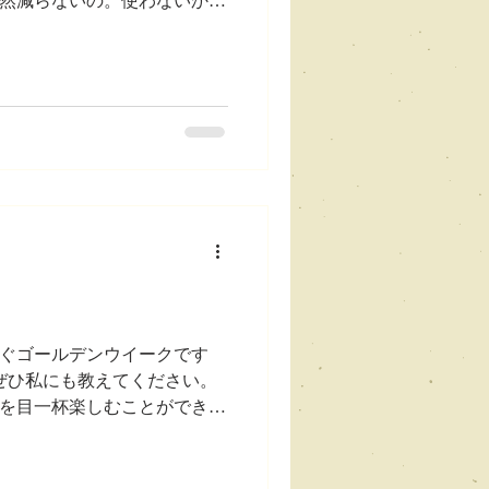
然減らないの。使わないか
リップクリーム、保湿のほ
のくらい私の唇って強いんで
たことがないから、 今の症状
すが、 なんかおかしいんで
げると、 突っ張るというか、
すぐゴールデンウイークです
ぜひ私にも教えてください。
を目一杯楽しむことができた
ましたが、平日は相変わらず
たんですよ。 なかなか追い
astの収録も予定通りできな