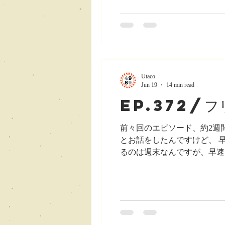
見る」とか、 すごく楽しそ
世間の盛り上がりをよそに全
てLAにいたんです。 その
の用事が。10時前くらいで
うかってことで、旦那さんと
Utaco
Jun 19
14 min read
ep.372/
前々回のエピソード、約2週
とお話をしたんですけど、 
るのは週末なんですが、早速
ンチをしたりとか、 タップ仲
warmingパーティーに行
ていうのも意識していて、 その
エリアまで行くならってこと
か、Museumに行ったりと
とも思いっきり楽しみたいと