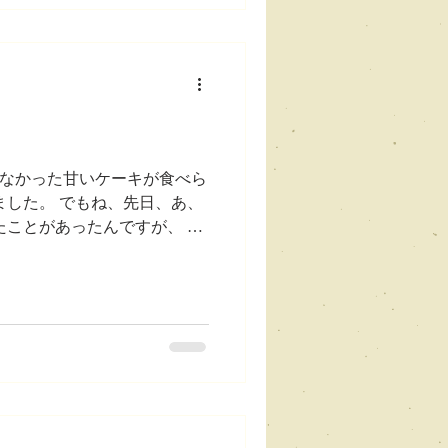
なかった甘いケーキが食べら
ました。 でもね、先日、あ、
たことがあったんですが、 先
あって9時過ぎに家に帰って
にしました。 日本スーパー
けど、 もう夜も遅かったで
キが大好きなので、キャロッ
、 たまにはこういうアメリカ