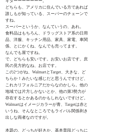
キターーーーーーー。
どちらも、アメリカに住んでいる方であれば
誰しもが知っている、スーパーのチェーンで
すね。
スーパーというか、なんていうの、あれ。
食料品はもちろん、ドラッグストア系の日用
品、洋服、キッチン用品、家具、家電、車関
係、とにかくね、なんでも売ってます。
なんでも屋ですね。
で、どちらも安いです。お安いお店です。庶
民の見方的なね、お店です。
この2つがね、WalmartとTarget、大きな、ど
ちらか！みたいな感じだと思うんですけど、
これカリフォルニアだからなのかしら。他の
地域では片方しかないとか、他の第3勢力が
存在するとかあるのかもしれないですけど。
Walmartはイメージカラーが青、Targetは赤と
いうね、そんなところでもライバル関係剥き
出しな両者なのですが。
本題の、どっちが好きか、基本普段どっちに