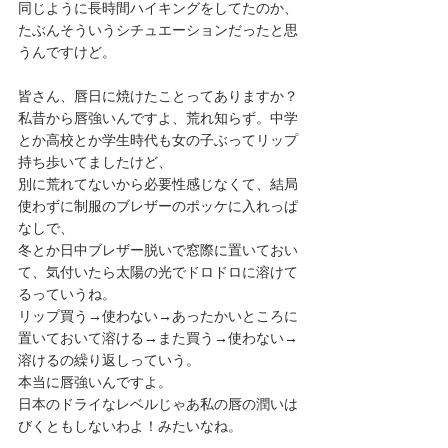
同じように長時間ハイキングをしてたのか、
たぶんそういうシチュエーションだったと思
うんですけど。
皆さん、唇日に焼けたことってありますか？
私昔から唇強いんですよ、荒れ知らず。中学
とか高校とか学生時代も女の子ぶってリップ
持ち歩いてましたけど、
別に荒れてないから必要性感じなくて、結局
使わずに制服のブレザーのポッケに入れっぱ
なしで、
冬とか日中ブレザー脱いで窓際に置いておい
て、気付いたら太陽の光でドロドロに溶けて
るっていうね。
リップ買う→使わない→あったかいところに
置いておいて溶ける→また買う→使わない→
溶けるの繰り返しっていう。
本当に唇強いんですよ。
日本のドライなレベルじゃあ私の唇の潤いは
びくともしないわよ！みたいなね。