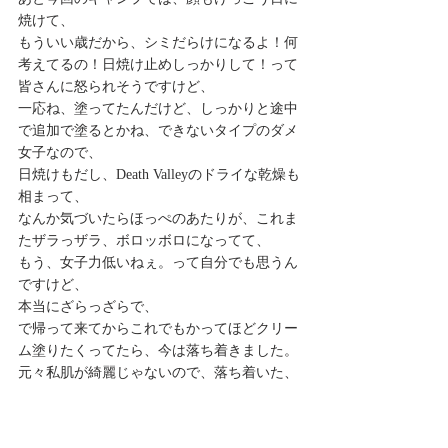
焼けて、
もういい歳だから、シミだらけになるよ！何
考えてるの！日焼け止めしっかりして！って
皆さんに怒られそうですけど、
一応ね、塗ってたんだけど、しっかりと途中
で追加で塗るとかね、できないタイプのダメ
女子なので、
日焼けもだし、Death Valleyのドライな乾燥も
相まって、
なんか気づいたらほっぺのあたりが、これま
たザラっザラ、ボロッボロになってて、
もう、女子力低いねぇ。って自分でも思うん
ですけど、
本当にざらっざらで、
で帰って来てからこれでもかってほどクリー
ム塗りたくってたら、今は落ち着きました。
元々私肌が綺麗じゃないので、落ち着いた、
元に戻ったって言っても巷の人よりは汚いん
ですが、
でも、そのキャンプの後のボロッボロ加減は