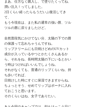
まあ、仕方なく購入し、で塗りたくってね、
潤い注入！ってしました。
2日くらい経ったらもうだいぶ復活してき
て、
もう今現在は、また私の通常の強い唇、ツル
ツルの唇に戻りましたけど。
全然普段気にかけてない分、太陽の下での唇
の保護って忘れちゃうんですね。
リップクリームにも日焼けどめのUVカット
成分が入っているやつとかたくさんあるか
ら、それをね、長時間太陽の下にいるとかい
う時はつければいいんでしょうね。
それがなくても、普通のリップくらいね、持
ち歩いてれば、
日焼けした時にすぐに保湿できますからね。
ちょっとそう、せめてリップはポーチに入れ
ておこうと思います。
そのくらいはね、女子でありたい。
あと今回のキャンプでは、顔もけっこう日に