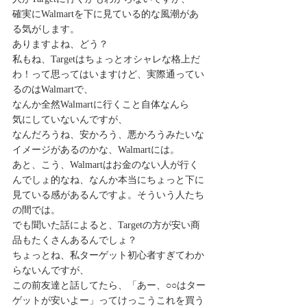
確実にWalmartを下に見ている的な風潮があ
る気がします。
ありますよね、どう？
私もね、Targetはちょっとオシャレな格上だ
わ！って思ってはいますけど、実際通ってい
るのはWalmartで、
なんか全然Walmartに行くこと自体なんら
気にしていないんですが、
なんだろうね、安かろう、悪かろうみたいな
イメージがあるのかな、Walmartには。
あと、こう、Walmartはお金のない人が行く
んでしょ的なね、なんか本当にちょっと下に
見ている感があるんですよ。そういう人たち
の間では。
でも聞いた話によると、Targetの方が安い商
品もたくさんあるんでしょ？
ちょっとね、私ターゲット初心者すぎてわか
らないんですが、
この前友達と話してたら、「あー、○○はター
ゲットが安いよー」ってけっこうこれを買う