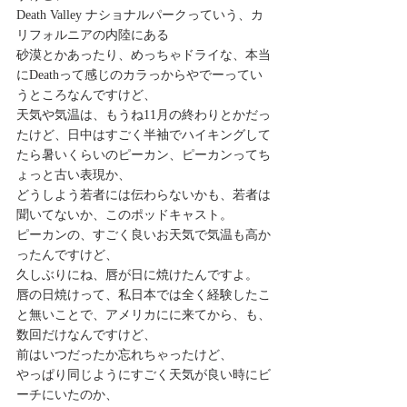
Death Valley ナショナルパークっていう、カ
リフォルニアの内陸にある
砂漠とかあったり、めっちゃドライな、本当
にDeathって感じのカラっからやでーってい
うところなんですけど、
天気や気温は、もうね11月の終わりとかだっ
たけど、日中はすごく半袖でハイキングして
たら暑いくらいのピーカン、ピーカンってち
ょっと古い表現か、
どうしよう若者には伝わらないかも、若者は
聞いてないか、このポッドキャスト。
ピーカンの、すごく良いお天気で気温も高か
ったんですけど、
久しぶりにね、唇が日に焼けたんですよ。
唇の日焼けって、私日本では全く経験したこ
と無いことで、アメリカにに来てから、も、
数回だけなんですけど、
前はいつだったか忘れちゃったけど、
やっぱり同じようにすごく天気が良い時にビ
ーチにいたのか、