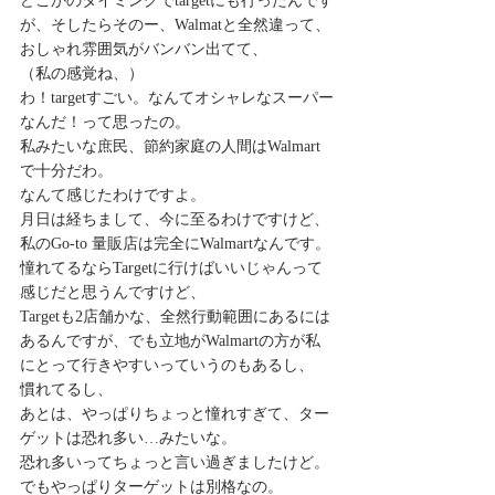
どこかのタイミングでtargetにも行ったんです
が、そしたらそのー、Walmatと全然違って、
おしゃれ雰囲気がバンバン出てて、
（私の感覚ね、）
わ！targetすごい。なんてオシャレなスーパー
なんだ！って思ったの。
私みたいな庶民、節約家庭の人間はWalmart
で十分だわ。
なんて感じたわけですよ。
月日は経ちまして、今に至るわけですけど、
私のGo-to 量販店は完全にWalmartなんです。
憧れてるならTargetに行けばいいじゃんって
感じだと思うんですけど、
Targetも2店舗かな、全然行動範囲にあるには
あるんですが、でも立地がWalmartの方が私
にとって行きやすいっていうのもあるし、
慣れてるし、
あとは、やっぱりちょっと憧れすぎて、ター
ゲットは恐れ多い…みたいな。
恐れ多いってちょっと言い過ぎましたけど。
でもやっぱりターゲットは別格なの。