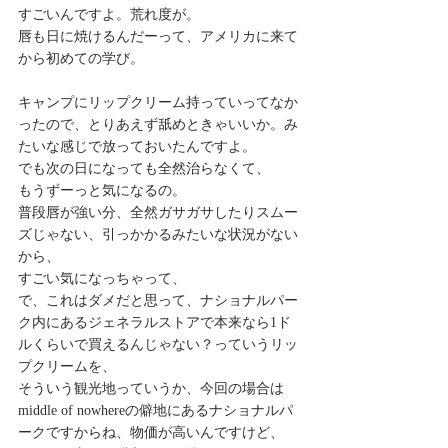
すごいんですよ。荒れ度が。
唇も日に焼けるんだーって、アメリカに来て
から初めての学び。
キャンプにリップクリーム持っていってなか
ったので、とりあえず舐めときゃいいか。み
たいな感じで放っておいたんですよ。
でも次の日になっても全然治らなくて、
もうずーっと気になるの。
普段唇が強い分、全然ガサガサしたりスムー
ズじゃない、引っかかるみたいな状況がない
から、
すごい気になっちゃって、
で、これはダメだと思って、ナショナルパー
ク内にあるジェネラルストアで本来なら1ド
ルくらいで買えるんじゃない？っていうリッ
プクリームを、
そういう観光地っていうか、今回の場合は
middle of nowhereの僻地にあるナショナルパ
ークですからね、物価が高いんですけど、