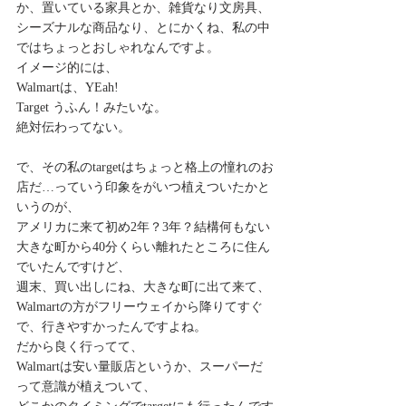
か、置いている家具とか、雑貨なり文房具、
シーズナルな商品なり、とにかくね、私の中
ではちょっとおしゃれなんですよ。
イメージ的には、
Walmartは、YEah!
Target うふん！みたいな。
絶対伝わってない。
で、その私のtargetはちょっと格上の憧れのお
店だ…っていう印象をがいつ植えついたかと
いうのが、
アメリカに来て初め2年？3年？結構何もない
大きな町から40分くらい離れたところに住ん
でいたんですけど、
週末、買い出しにね、大きな町に出て来て、
Walmartの方がフリーウェイから降りてすぐ
で、行きやすかったんですよね。
だから良く行ってて、
Walmartは安い量販店というか、スーパーだ
って意識が植えついて、