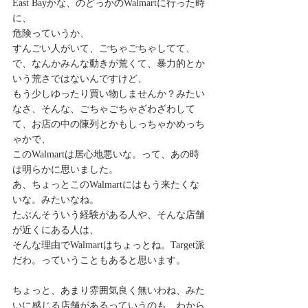
East Bayかな、のどっかのWalmartに行った時
に、
危険っていうか、
すんごい人がいて、ごちゃごちゃしてて、
で、なんかみんな動きが荒くて、暴力的とか
いう荒さではないんですけど、
もう少しゆったり買い物しませんか？みたい
なさ、そんな、ごちゃごちゃざわざわして
て、お店の中の陳列とかもしっちゃかめっち
ゃかで、
このWalmartは居心地悪いな。って、あの時
は明らかに思いました。
あ、ちょっとこのWalmartにはもう来たくな
いな。みたいなね。
たぶんそういう経験がある人や、そんな店舗
が近くにある人は、
そんな理由でWalmartはちょっとね。Target派
だわ。っていうこともあると思います。
ちょっと、あまり雰囲気良く無いわね、みた
いに感じる店舗があるっていうのも、わから