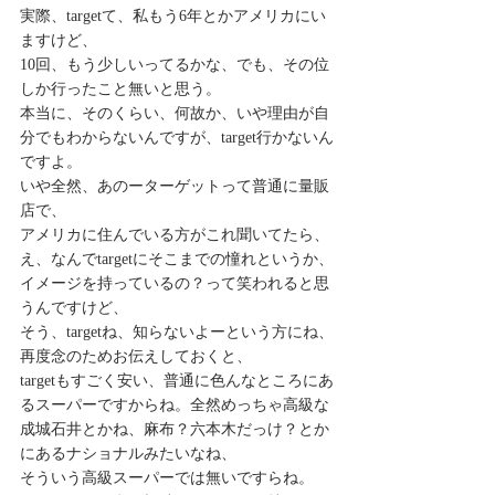
実際、targetて、私もう6年とかアメリカにい
ますけど、
10回、もう少しいってるかな、でも、その位
しか行ったこと無いと思う。
本当に、そのくらい、何故か、いや理由が自
分でもわからないんですが、target行かないん
ですよ。
いや全然、あのーターゲットって普通に量販
店で、
アメリカに住んでいる方がこれ聞いてたら、
え、なんでtargetにそこまでの憧れというか、
イメージを持っているの？って笑われると思
うんですけど、
そう、targetね、知らないよーという方にね、
再度念のためお伝えしておくと、
targetもすごく安い、普通に色んなところにあ
るスーパーですからね。全然めっちゃ高級な
成城石井とかね、麻布？六本木だっけ？とか
にあるナショナルみたいなね、
そういう高級スーパーでは無いですらね。