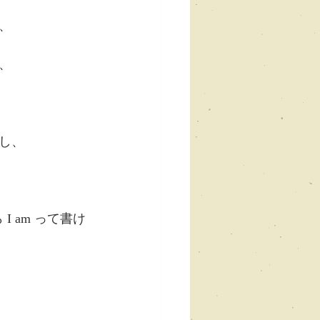
、
、
し、
 I am って書け