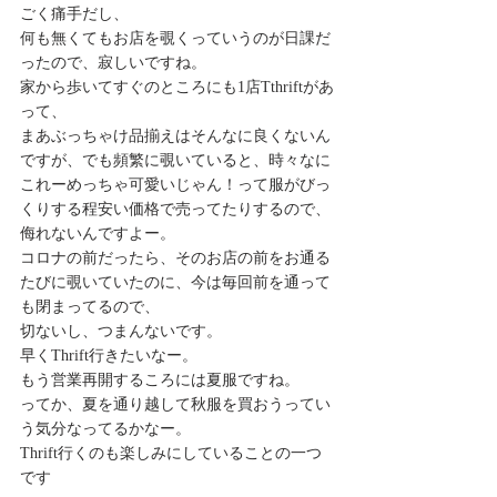
ごく痛手だし、 
何も無くてもお店を覗くっていうのが日課だ
ったので、寂しいですね。 
家から歩いてすぐのところにも1店Tthriftがあ
って、 
まあぶっちゃけ品揃えはそんなに良くないん
ですが、でも頻繁に覗いていると、時々なに
これーめっちゃ可愛いじゃん！って服がびっ
くりする程安い価格で売ってたりするので、 
侮れないんですよー。 
コロナの前だったら、そのお店の前をお通る
たびに覗いていたのに、今は毎回前を通って
も閉まってるので、 
切ないし、つまんないです。 
早くThrift行きたいなー。 
もう営業再開するころには夏服ですね。 
ってか、夏を通り越して秋服を買おうってい
う気分なってるかなー。 
Thrift行くのも楽しみにしていることの一つ
です 