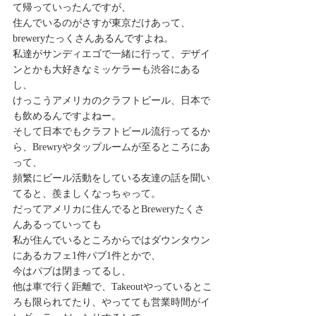
て帰っていったんですが、 
住んでいるのがさすが東京だけあって、 
breweryたっくさんあるんですよね。 
私達がサンディエゴで一緒に行って、デザイ
ンとかも大好きなミッケラーも渋谷にある
し、 
けっこうアメリカのクラフトビール、日本で
も飲めるんですよねー。 
そして日本でもクラフトビール流行ってるか
ら、Brewryやタップルームが至るところにあ
って、 
頻繁にビール活動をしている友達の話を聞い
てると、羨ましくなっちゃって。 
だってアメリカに住んでるとBreweryたくさ
んあるっていっても 
私が住んでいるところからではダウンタウン
にあるカフェ1件パブ1件とかで、 
今はパブは閉まってるし、 
他は車で行く距離で、Takeoutやっているとこ
ろも限られてたり、やってても営業時間がイ