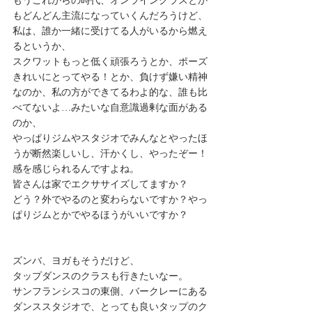
もうこれからの時代、オンラインクラスとか
もどんどん主流になっていくんだろうけど、 
私は、誰か一緒に受けてる人がいるから燃え
るというか、 
スクワットもっと低く頑張ろうとか、ポーズ
きれいにとってやる！とか、負けず嫌い精神
なのか、私の方ができてるわよ的な、誰も比
べてないよ…みたいな自意識過剰な面がある
のか、 
やっぱりジムやスタジオでみんなとやったほ
うが断然楽しいし、汗かくし、やったぞー！
感を感じられるんですよね。 
皆さんは家でエクササイズしてますか？ 
どう？外でやるのと変わらないですか？やっ
ぱりジムとかでやるほうがいいですか？ 
ズンバ、ヨガもそうだけど、 
タップダンスのクラスも行きたいなー。 
サンフランシスコの東側、バークレーにある
ダンススタジオで、とっても良いタップのク