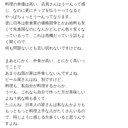
料理の単価は高い、店員さんはうーんって感
じ、なのに更にチップを払うーってなると
やっぱちょっとうーんってなります。
逆に日本は飲食業の価格競争とかお給料も安
くて先進国なのになんかどんどん色々安くな
っているって、これは危機だっていう話もよ
く聞くので、
何も問題ないとも言い切れないですけどね。
まあとにかく、外食が高い、とにかく高いっ
てことで
あまりね我が家は外食しないんですよね。
ビール屋さんはね、別ですけど。
料理も、私自分が料理するからか、
うーん、これなら自分で作った方が美味しい
よね？的な時も多くて、
たぶんね、日本人の皆さんは私なんかよりも
もっともっと料理上手な人がたくさんいるの
で、同じように感じる方多くいると思うんで
すよね。