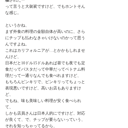
騙されたー
って言うと大袈裟ですけど、でもホントそん
な感じ。
というかね、
まず外食の料理の金額自体が高いのに、さら
にチップも払わなきゃいけないのかって思う
んですよね。
これはカリフォルニアが…とかかもしれませ
んけど、
日本だと10ドル15ドルあれば昼でも夜でも定
食だってパスタだって中華だってベトナム料
理だって一通りなんでも食べれますけど、
もちろんピンキリで、ピンキリってちょっと
表現悪いですけど、高いお店もありますけ
ど、
でもね、味も美味しい料理が安く食べられ
て、
しかも店員さんは日本人的にですけど、対応
が良くて、で、チップが要らないっていう、
それを知っちゃってるから、