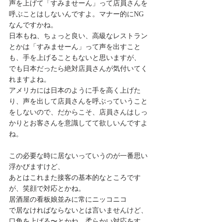
声を上げて「すみませーん」って店員さんを
呼ぶことはしないんですよ。マナー的にNG
なんですかね。
日本もね、ちょっと良い、高級なレストラン
とかは「すみませーん」って声を出すこと
も、手を上げることもないと思いますが、
でも日本だったら絶対店員さんが気付いてく
れますよね。
アメリカには日本のように手を高く上げた
り、声を出して店員さんを呼ぶっていうこと
をしないので、だからこそ、店員さんはしっ
かりとお客さんを意識してて欲しいんですよ
ね。
この必要な時に居ないっていうのが一番思い
浮かびますけど、
あとはこれまた接客の基本的なところです
が、笑顔で対応とかね。
居酒屋の看板娘並みに常にニッコニコ
で居なければならないとは言いませんけど、
口角を上げる〜とかね、柔らかい対応をす