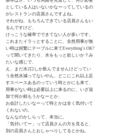
基本はさ、いつも周囲を見渡して、何か必要
としている人はいないかなーってしているの
がレストランの店員さんですよね。
それがね、もちろんできている店員さんもい
るんですけど、
けっこうな確率でできてない人が多いです。
これまたイラッとすることに、全然用事が無
い時は頻繁にテーブルに来てEverything’s OK?
って聞いてきたり、水をもっと欲しいか？み
たいな感じで、
え、まだ水2口しか飲んでませんけどってい
う全然水減ってないやん、どこにこれ以上足
すスペースあるのっていう時とかにも来て、
用事がない時は必要以上に来るのに、いざ追
加で何か頼もうかなーとか、
お会計したいなーって時とかは全く気付いて
くれないの。
なんなのかしらって、本当に。
「気付いてー」って店員さんの方を見ると、
別の店員さんとおしゃべりしてるとかね。