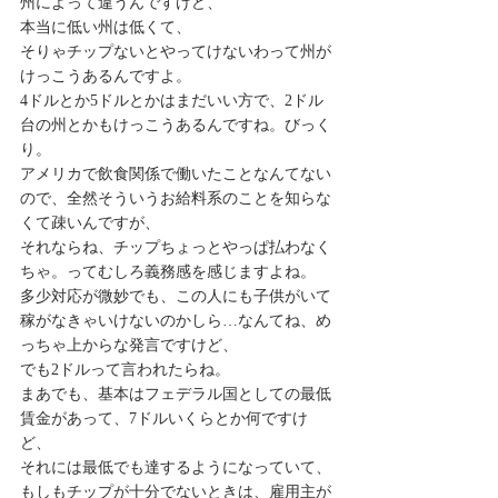
州によって違うんですけど、
本当に低い州は低くて、
そりゃチップないとやってけないわって州が
けっこうあるんですよ。
4ドルとか5ドルとかはまだいい方で、2ドル
台の州とかもけっこうあるんですね。びっく
り。
アメリカで飲食関係で働いたことなんてない
ので、全然そういうお給料系のことを知らな
くて疎いんですが、
それならね、チップちょっとやっぱ払わなく
ちゃ。ってむしろ義務感を感じますよね。
多少対応が微妙でも、この人にも子供がいて
稼がなきゃいけないのかしら…なんてね、め
っちゃ上からな発言ですけど、
でも2ドルって言われたらね。
まあでも、基本はフェデラル国としての最低
賃金があって、7ドルいくらとか何ですけ
ど、
それには最低でも達するようになっていて、
もしもチップが十分でないときは、雇用主が