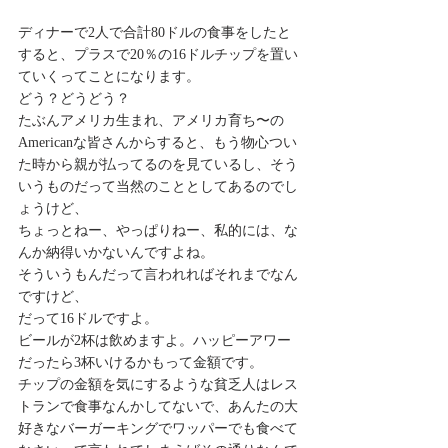
ディナーで2人で合計80ドルの食事をしたと
すると、プラスで20％の16ドルチップを置い
ていくってことになります。
どう？どうどう？
たぶんアメリカ生まれ、アメリカ育ち〜の
Americanな皆さんからすると、もう物心つい
た時から親が払ってるのを見ているし、そう
いうものだって当然のこととしてあるのでし
ょうけど、
ちょっとねー、やっぱりねー、私的には、な
んか納得いかないんですよね。
そういうもんだって言われればそれまでなん
ですけど、
だって16ドルですよ。
ビールが2杯は飲めますよ。ハッピーアワー
だったら3杯いけるかもって金額です。
チップの金額を気にするような貧乏人はレス
トランで食事なんかしてないで、あんたの大
好きなバーガーキングでワッパーでも食べて